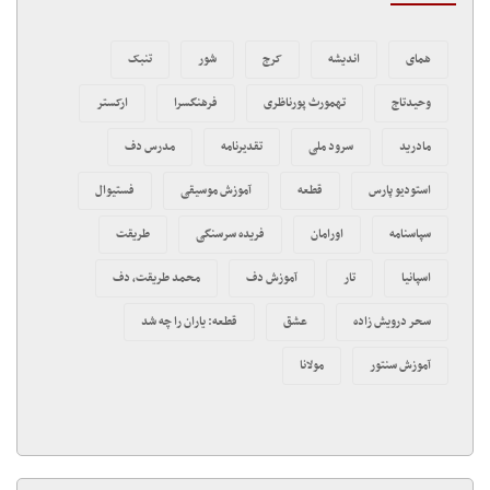
همای
اندیشه
کرج
شور
تنبک
وحیدتاج
تهمورث پورناظری
فرهنگسرا
ارکستر
مادرید
سرود ملی
تقدیرنامه
مدرس دف
استودیو پارس
قطعه
آموزش موسیقی
فستیوال
سپاسنامه
اورامان
فریده سرسنگی
طریقت
اسپانیا
تار
آموزش دف
محمد طریقت، دف
سحر درویش زاده
عشق
قطعه: یاران را چه شد
آموزش سنتور
مولانا