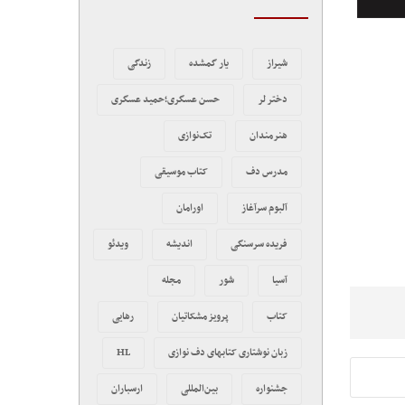
شیراز
یار گمشده
زندگی
دختر لر
حسن عسگری؛حمید عسگری
هنرمندان
تک‌نوازی
مدرس دف
کتاب موسیقی
آلبوم سرآغاز
اورامان
فریده سرسنگی
اندیشه
ویدئو
آسیا
شور
مجله
کتاب
پرویز مشکاتیان
رهایی
زبان نوشتاری کتابهای دف نوازی
HL
جشنواره
بین‌المللی
ارسباران