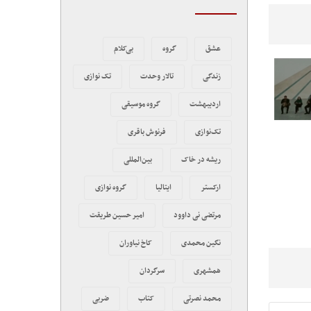
عشق
گروه
بی‌کلام
زندگی
تالار وحدت
تک نوازی
اردیبهشت
گروه موسیقی
تک‌نوازی
فرنوش باقری
ریشه در خاک
بین‌المللی
ارکستر
ایتالیا
گروه نوازی
مرتضی نی داوود
امیر حسین طریقت
نگین محمدی
کاخ نیاوران
همشهری
سرگردان
محمد نصرتی
کتاب
ضربی