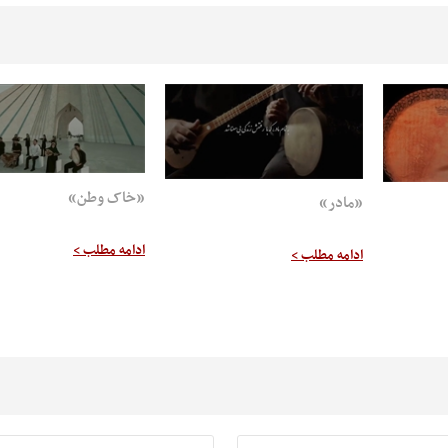
«خاک وطن»
«مادر»
ادامه مطلب >
ادامه مطلب >