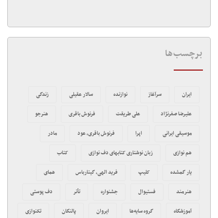
برچسب‌ها
ایران
سرآغاز
نوازنده
سالار عقیلی
زندگی
علیرضا صفرنژاد
علی طریقت
فرنوش باقری
هنرجو
موسیقی ایرانی
اپرا
فرنوش باقری، عود
مادر
هم نوازی
زبان نوشتاری کتابهای دف نوازی
کتاب
یار گمشده
کلیپ
فرید الهی، گیتارباس
همای
هنرمند
فستیوال
جشنواره
تأتر
دف پوستی
آموزشگاه
گروه سایه‌ها
ایروان
پالنگان
تکنوازی