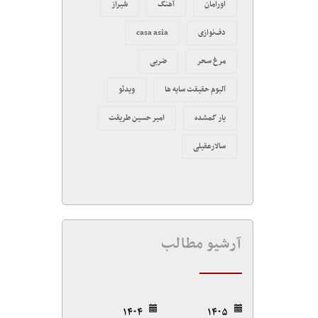
اورامان
آهنگ
شیراز
دف‌نوازی
casa asia
مرغ سحر
ضربی
آلبوم حقیقت سایه ها
ویدئو
یار گمشده
امیر حسین طریقت
سالارعقیلی
آرشیو مطالب
۱۴۰۴
۱۴۰۵