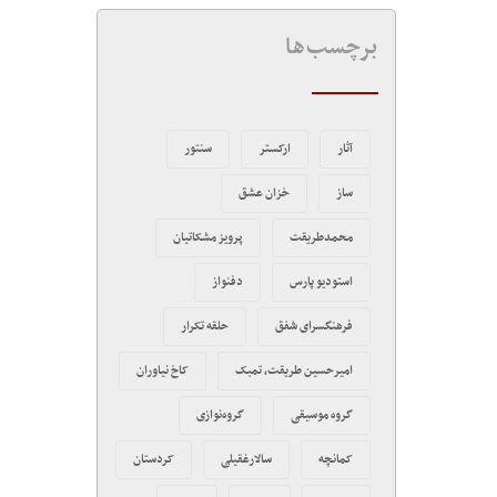
برچسب‌ها
آثار
ارکستر
سنتور
ساز
خزان عشق
محمدطریقت
پرویز مشکاتیان
استودیو پارس
دفنواز
فرهنگسرای شفق
حلقه تکرار
امیرحسین طریقت، تمبک
کاخ نیاوران
گروه موسیقی
گروه‌نوازی
کمانچه
سالارغقیلی
کردستان