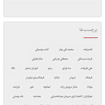
برچسب‌ها
تقدیرنامه
محمد تقی بهار
کتاب موسیقی
فریده سرسنگی
مصطفی نوریانی
سالارغقیلی
علی طریقت
سه نوازی
ریتم
آموزش سنتور
HL
فرهنگ
ایروان
ایتالیا
فرهنگسرای نیاوران
مولانا
ساناز درویش زاده
کمانچه
شور
نوازنده
هم‌آوایان: آناهیتا در‌ّی، سروش سوخته‌سرایی
مصاحبه
دف پوستی